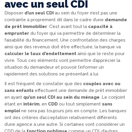
avec un seul CDI
Disposer
d’un seul CDI
au sein du foyer n’est pas une
contrainte à proprement dit dans le cadre d’une
demande
de prêt immobilier
. C’est avant tout la
capacité à
emprunter
du foyer qui va permettre de déterminer la
faisabilité du financement. Une confrontation des charges
ainsi que des revenus doit être effectuée, la banque va
calculer le taux d’endettement
ainsi que le reste pour
vivre. Tous ces éléments vont permettre d’apprécier la
situation du demandeur et pouvoir l’informer un
rapidement des solutions se présentant à lui.
Il est fréquent de constater que des
couples avec ou
sans enfants
effectuent une demande de prêt immobilier
en ayant
qu’un seul CDI au sein du ménage
. Le conjoint
étant en
intérim
, en
CDD
ou tout simplement
sans
emploi
ne sera pas toujours pris en compte. Les banques
ont des critères d’acceptation relativement différents
d’une agence à une autre. Si certaines vont considérer un
CDD de la
fonction publique
comme un CDI, d’autres