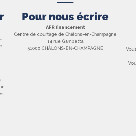
r
Pour nous écrire
AFR financement
Centre de courtage de Châlons-en-Champagne
-
14 rue Gambetta
te
51000 CHÂLONS-EN-CHAMPAGNE
Vous
Vou
s
ur
es,